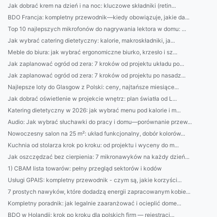
Jak dobrać krem na dzień i na noc: kluczowe składniki (retin...
BDO Francja: kompletny przewodnik—kiedy obowiązuje, jakie da...
Top 10 najlepszych mikrofonów do nagrywania lektora w domu: ...
Jak wybrać catering dietetyczny: kalorie, makroskładniki, ja...
Meble do biura: jak wybrać ergonomiczne biurko, krzesło i sz...
Jak zaplanować ogród od zera: 7 kroków od projektu układu po...
Jak zaplanować ogród od zera: 7 kroków od projektu po nasadz...
Najlepsze loty do Glasgow z Polski: ceny, najtańsze miesiące...
Jak dobrać oświetlenie w projekcie wnętrz: plan światła od L...
Katering dietetyczny w 2026: jak wybrać menu pod kalorie i m...
Audio: Jak wybrać słuchawki do pracy i domu—porównanie przew...
Nowoczesny salon na 25 m²: układ funkcjonalny, dobór kolorów...
Kuchnia od stolarza krok po kroku: od projektu i wyceny do m...
Jak oszczędzać bez cierpienia: 7 mikronawyków na każdy dzień...
1) CBAM lista towarów: pełny przegląd sektorów i kodów
Usługi GPAIS: kompletny przewodnik - czym są, jakie korzyści...
7 prostych nawyków, które dodadzą energii zapracowanym kobie...
Kompletny poradnik: jak legalnie zaaranżować i ocieplić dome...
BDO w Holandii: krok po kroku dla polskich firm — rejestracj...