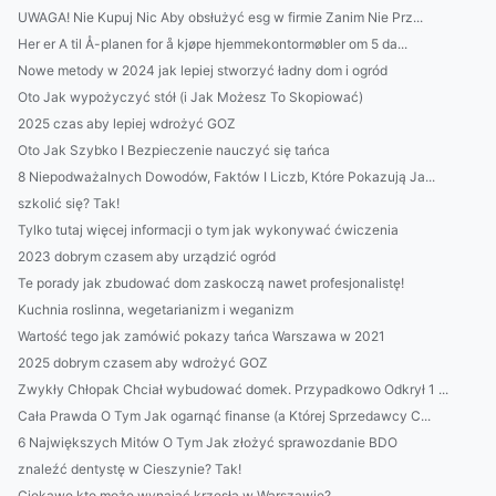
UWAGA! Nie Kupuj Nic Aby obsłużyć esg w firmie Zanim Nie Prz...
Her er A til Å-planen for å kjøpe hjemmekontormøbler om 5 da...
Nowe metody w 2024 jak lepiej stworzyć ładny dom i ogród
Oto Jak wypożyczyć stół (i Jak Możesz To Skopiować)
2025 czas aby lepiej wdrożyć GOZ
Oto Jak Szybko I Bezpieczenie nauczyć się tańca
8 Niepodważalnych Dowodów, Faktów I Liczb, Które Pokazują Ja...
szkolić się? Tak!
Tylko tutaj więcej informacji o tym jak wykonywać ćwiczenia
2023 dobrym czasem aby urządzić ogród
Te porady jak zbudować dom zaskoczą nawet profesjonalistę!
Kuchnia roslinna, wegetarianizm i weganizm
Wartość tego jak zamówić pokazy tańca Warszawa w 2021
2025 dobrym czasem aby wdrożyć GOZ
Zwykły Chłopak Chciał wybudować domek. Przypadkowo Odkrył 1 ...
Cała Prawda O Tym Jak ogarnąć finanse (a Której Sprzedawcy C...
6 Największych Mitów O Tym Jak złożyć sprawozdanie BDO
znaleźć dentystę w Cieszynie? Tak!
Ciekawe kto może wynająć krzesła w Warszawie?