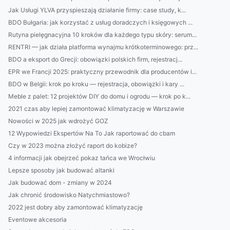
Jak Usługi YLVA przyspieszają działanie firmy: case study, k...
BDO Bułgaria: jak korzystać z usług doradczych i księgowych ...
Rutyna pielęgnacyjna 10 kroków dla każdego typu skóry: serum...
RENTRI — jak działa platforma wynajmu krótkoterminowego: prz...
BDO a eksport do Grecji: obowiązki polskich firm, rejestracj...
EPR we Francji 2025: praktyczny przewodnik dla producentów i...
BDO w Belgii: krok po kroku — rejestracja, obowiązki i kary ...
Meble z palet: 12 projektów DIY do domu i ogrodu — krok po k...
2021 czas aby lepiej zamontować klimatyzację w Warszawie
Nowości w 2025 jak wdrożyć GOZ
12 Wypowiedzi Ekspertów Na To Jak raportować do cbam
Czy w 2023 można złożyć raport do kobize?
4 informacji jak obejrzeć pokaz tańca we Wrocłwiu
Lepsze sposoby jak budować altanki
Jak budować dom - zmiany w 2024
Jak chronić środowisko Natychmiastowo?
2022 jest dobry aby zamontować klimatyzację
Eventowe akcesoria