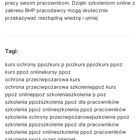
pracy swoim pracownikom. Dzięki szkoleniom online z
zakresu BHP pracodawcy mogą skutecznie
przekazywać niezbędną wiedzę i umiej
Tagi:
kurs ochrony ppoż
kurs p poz
kurs ppoż
kurs ppoz
kurs ppoż online
kursy ppoz
ochrona przeciwpożarowa kurs
ochrona przeciwpożarowa szkolenie
ppoż kurs
ppoż online
ppoż szkolenia
szkolenia p poz
szkolenia ppoż
szkolenia ppoż dla pracowników
szkolenia ppoż online
szkolenia ppoż pracowników
szkolenie ochrony przeciwpożarowej
szkolenie ppoż
szkolenie ppoz
szkolenie ppoż dla pracowników
szkolenie ppoż online
szkolenie ppoż pracowników
szkolenie ppoż przez internet