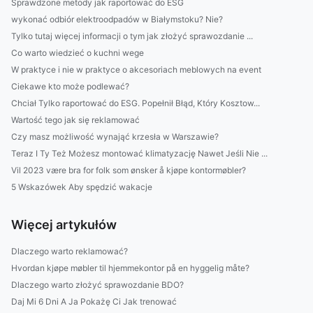
Sprawdzone metody jak raportować do ESG
wykonać odbiór elektroodpadów w Białymstoku? Nie?
Tylko tutaj więcej informacji o tym jak złożyć sprawozdanie ...
Co warto wiedzieć o kuchni wege
W praktyce i nie w praktyce o akcesoriach meblowych na event
Ciekawe kto może podlewać?
Chciał Tylko raportować do ESG. Popełnił Błąd, Który Kosztow...
Wartość tego jak się reklamować
Czy masz możliwość wynająć krzesła w Warszawie?
Teraz I Ty Też Możesz montować klimatyzację Nawet Jeśli Nie ...
Vil 2023 være bra for folk som ønsker å kjøpe kontormøbler?
5 Wskazówek Aby spędzić wakacje
Więcej artykułów
Dlaczego warto reklamować?
Hvordan kjøpe møbler til hjemmekontor på en hyggelig måte?
Dlaczego warto złożyć sprawozdanie BDO?
Daj Mi 6 Dni A Ja Pokażę Ci Jak trenować