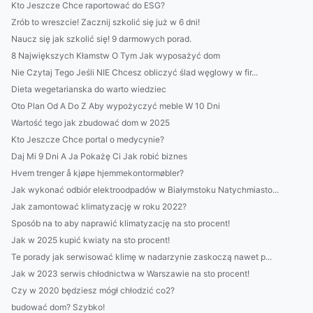
Kto Jeszcze Chce raportować do ESG?
Zrób to wreszcie! Zacznij szkolić się już w 6 dni!
Naucz się jak szkolić się! 9 darmowych porad.
8 Największych Kłamstw O Tym Jak wyposażyć dom
Nie Czytaj Tego Jeśli NIE Chcesz obliczyć ślad węglowy w fir...
Dieta wegetarianska do warto wiedziec
Oto Plan Od A Do Z Aby wypożyczyć meble W 10 Dni
Wartość tego jak zbudować dom w 2025
Kto Jeszcze Chce portal o medycynie?
Daj Mi 9 Dni A Ja Pokażę Ci Jak robić biznes
Hvem trenger å kjøpe hjemmekontormøbler?
Jak wykonać odbiór elektroodpadów w Białymstoku Natychmiasto...
Jak zamontować klimatyzację w roku 2022?
Sposób na to aby naprawić klimatyzację na sto procent!
Jak w 2025 kupić kwiaty na sto procent!
Te porady jak serwisować klimę w nadarzynie zaskoczą nawet p...
Jak w 2023 serwis chłodnictwa w Warszawie na sto procent!
Czy w 2020 będziesz mógł chłodzić co2?
budować dom? Szybko!