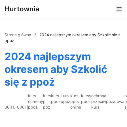
Hurtownia
Strona główna
/
2024 najlepszym okresem aby Szkolić się z
ppoż
2024 najlepszym
okresem aby Szkolić
się z ppoż
kurs
kurs
kurs
kurs
kurs
kursy
ochrona
o
ochrony
p
ppoż
ppoz
ppoż
ppoz
przeciwpożarowa
p
30.11.-0001
|
ppoż
poz
online
kurs
s