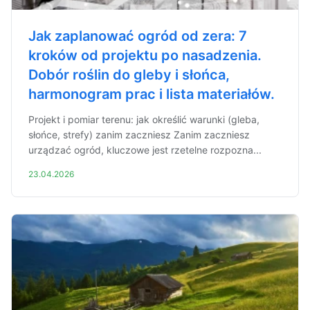
Jak zaplanować ogród od zera: 7
kroków od projektu po nasadzenia.
Dobór roślin do gleby i słońca,
harmonogram prac i lista materiałów.
Projekt i pomiar terenu: jak określić warunki (gleba,
słońce, strefy) zanim zaczniesz Zanim zaczniesz
urządzać ogród, kluczowe jest rzetelne rozpozna...
23.04.2026