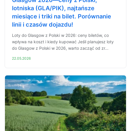
Glasgow 2026—ceny z Polski,
lotniska (GLA/PIK), najtańsze
miesiące i triki na bilet. Porównanie
linii i czasów dojazdu!
Loty do Glasgow z Polski w 2026: ceny biletów, co
wpływa na koszt i kiedy kupować Jeśli planujesz loty
do Glasgow z Polski w 2026, warto zacząć od zr...
22.05.2026