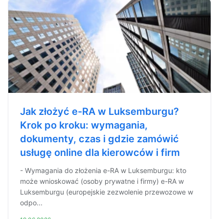
Jak złożyć e-RA w Luksemburgu?
Krok po kroku: wymagania,
dokumenty, czas i gdzie zamówić
usługę online dla kierowców i firm
- Wymagania do złożenia e-RA w Luksemburgu: kto
może wnioskować (osoby prywatne i firmy) e-RA w
Luksemburgu (europejskie zezwolenie przewozowe w
odpo...