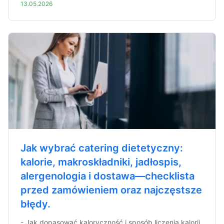
13.05.2026
Jak wybrać catering dietetyczny:
kalorie, makroskładniki, jadłospis,
alergenologia i dostawa—checklista
przed zamówieniem oraz najczęstsze
błędy.
- Jak dopasować kaloryczność i sposób liczenia kalorii