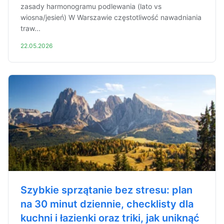
zasady harmonogramu podlewania (lato vs
wiosna/jesień) W Warszawie częstotliwość nawadniania
traw...
22.05.2026
Szybkie sprzątanie bez stresu: plan
na 30 minut dziennie, checklisty dla
kuchni i łazienki oraz triki, jak uniknąć