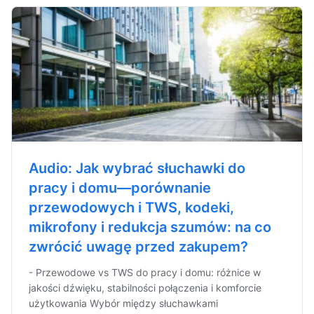
Audio: Jak wybrać słuchawki do
pracy i domu—porównanie
przewodowych i TWS, kodeki,
mikrofony i redukcja szumów: na co
zwrócić uwagę przed zakupem?
- Przewodowe vs TWS do pracy i domu: różnice w
jakości dźwięku, stabilności połączenia i komforcie
użytkowania Wybór między słuchawkami