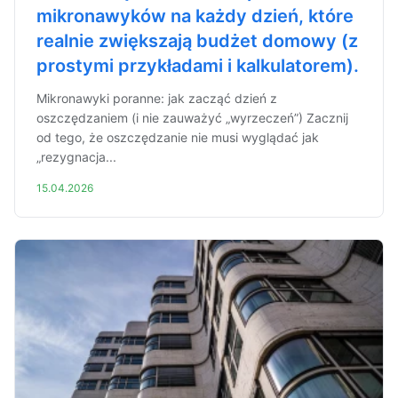
mikronawyków na każdy dzień, które
realnie zwiększają budżet domowy (z
prostymi przykładami i kalkulatorem).
Mikronawyki poranne: jak zacząć dzień z
oszczędzaniem (i nie zauważyć „wyrzeczeń”) Zacznij
od tego, że oszczędzanie nie musi wyglądać jak
„rezygnacja...
15.04.2026