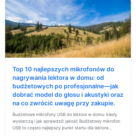
Top 10 najlepszych mikrofonów do
nagrywania lektora w domu: od
budżetowych po profesjonalne—jak
dobrać model do głosu i akustyki oraz
na co zwrócić uwagę przy zakupie.
Budżetowe mikrofony USB do lektora w domu: kiedy
wystarczą i jak sprawdzić jakość Budżetowy mikrofon
USB to często najlepszy punkt startu dla lektora...