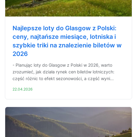
Najlepsze loty do Glasgow z Polski:
ceny, najtańsze miesiące, lotniska i
szybkie triki na znalezienie biletów w
2026
- Planując loty do Glasgow z Polski w 2026, warto
zrozumieć, jak działa rynek cen biletów lotniczych:
część różnic to efekt sezonowości, a część wyni...
22.04.2026