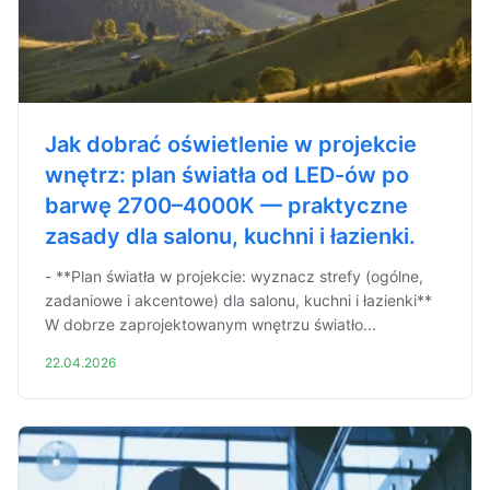
Jak dobrać oświetlenie w projekcie
wnętrz: plan światła od LED-ów po
barwę 2700–4000K — praktyczne
zasady dla salonu, kuchni i łazienki.
- **Plan światła w projekcie: wyznacz strefy (ogólne,
zadaniowe i akcentowe) dla salonu, kuchni i łazienki**
W dobrze zaprojektowanym wnętrzu światło...
22.04.2026