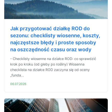
Jak przygotować działkę ROD do
sezonu: checklisty wiosenne, koszty,
najczęstsze błędy i proste sposoby
na oszczędność czasu oraz wody
- Checklisty wiosenne na działce ROD: co sprawdzić
krok po kroku (od gleby po rośliny) Wiosenna
checklistа na działce ROD zaczyna się od oceny
„funda...
06.07.2026