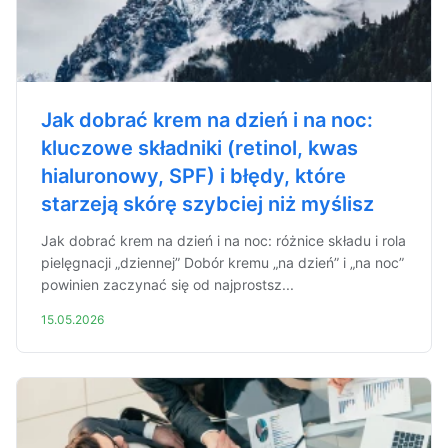
Jak dobrać krem na dzień i na noc:
kluczowe składniki (retinol, kwas
hialuronowy, SPF) i błędy, które
starzeją skórę szybciej niż myślisz
Jak dobrać krem na dzień i na noc: różnice składu i rola
pielęgnacji „dziennej” Dobór kremu „na dzień” i „na noc”
powinien zaczynać się od najprostsz...
15.05.2026