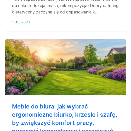
do celu (redukcja, masa, rekompozycja) Dobry catering
dietetyczny zaczyna się od dopasowania k...
11.05.2026
Meble do biura: jak wybrać
ergonomiczne biurko, krzesło i szafę,
by zwiększyć komfort pracy,