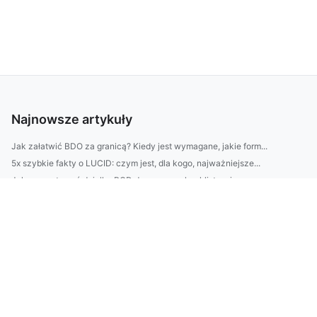
Najnowsze artykuły
Jak załatwić BDO za granicą? Kiedy jest wymagane, jakie form...
5x szybkie fakty o LUCID: czym jest, dla kogo, najważniejsze...
Jak przygotować działkę ROD do sezonu: checklisty wiosenne, ...
Jak CBAM wpływa na polskie firmy w 2026: koszty, raportowani...
Avfallsregistret krok po kroku: jak założyć konto, zgłaszać ...
Jak złożyć e-RA w Luksemburgu? Krok po kroku: wymagania, dok...
Jak często nawadniać trawnik w Warszawie? Harmonogram podlew...
Szybkie sprzątanie bez stresu: plan na 30 minut dziennie, ch...
Najlepszy przewodnik: loty do Glasgow 2026—ceny z Polski, lo...
Jak wyczyścić łazienkę bez smug: sprawdzony plan krok po kro...
Pomysł: „Sprzątanie mieszkania bez zmęczenia: 20-minutowe sc...