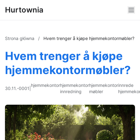
Hurtownia
Strona główna
/
Hvem trenger å kjøpe hjemmekontormøbler?
Hvem trenger å kjøpe
hjemmekontormøbler?
hjemmekontor
hjemmekontor
hjemmekontor
innrede
30.11.-0001
|
innredning
møbler
hjemmekon