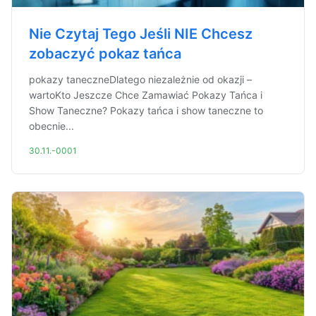
Nie Czytaj Tego Jeśli NIE Chcesz
zobaczyć pokaz tańca
pokazy taneczneDlatego niezależnie od okazji –
wartoKto Jeszcze Chce Zamawiać Pokazy Tańca i
Show Taneczne? Pokazy tańca i show taneczne to
obecnie...
30.11.-0001