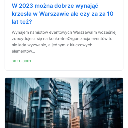
W 2023 można dobrze wynająć
krzesła w Warszawie ale czy za za 10
lat też?
Wynajem namiotów eventowych WarszawaIm wcześniej
zdecydujesz się na konkretneOrganizacja eventów to
nie lada wyzwanie, a jednym z kluczowych
elementów...
30.11.-0001