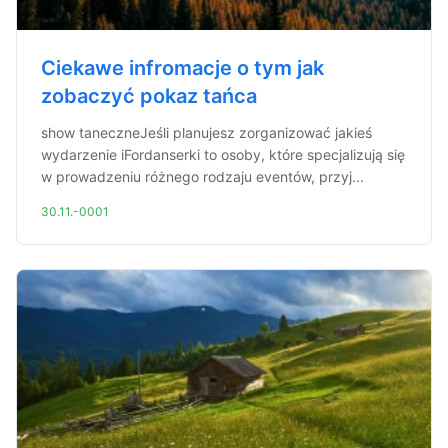
Ciekawe infromacje o tym jak
zobaczyć pokaz tańca
show taneczneJeśli planujesz zorganizować jakieś
wydarzenie iFordanserki to osoby, które specjalizują się
w prowadzeniu różnego rodzaju eventów, przyj...
30.11.-0001