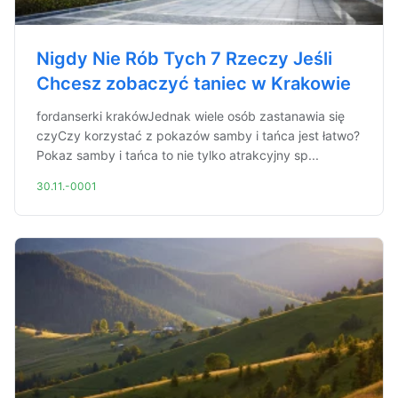
Nigdy Nie Rób Tych 7 Rzeczy Jeśli
Chcesz zobaczyć taniec w Krakowie
fordanserki krakówJednak wiele osób zastanawia się
czyCzy korzystać z pokazów samby i tańca jest łatwo?
Pokaz samby i tańca to nie tylko atrakcyjny sp...
30.11.-0001