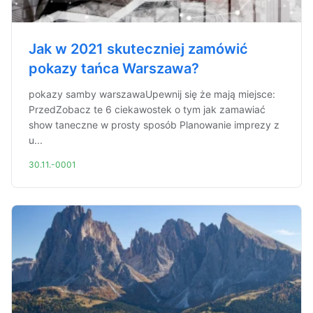
Jak w 2021 skuteczniej zamówić
pokazy tańca Warszawa?
pokazy samby warszawaUpewnij się że mają miejsce:
PrzedZobacz te 6 ciekawostek o tym jak zamawiać
show taneczne w prosty sposób Planowanie imprezy z
u...
30.11.-0001