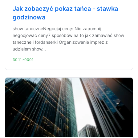
Jak zobaczyć pokaz tańca - stawka
godzinowa
show taneczneNegocjuj cenę: Nie zapomnij
negocjować ceny7 sposóbów na to jak zamawiać show
taneczne i fordanserki Organizowanie imprez z
udziałem show...
30.11.-0001