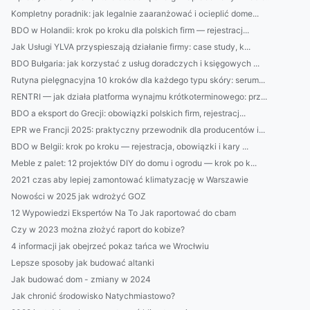
Kompletny poradnik: jak legalnie zaaranżować i ocieplić dome...
BDO w Holandii: krok po kroku dla polskich firm — rejestracj...
Jak Usługi YLVA przyspieszają działanie firmy: case study, k...
BDO Bułgaria: jak korzystać z usług doradczych i księgowych ...
Rutyna pielęgnacyjna 10 kroków dla każdego typu skóry: serum...
RENTRI — jak działa platforma wynajmu krótkoterminowego: prz...
BDO a eksport do Grecji: obowiązki polskich firm, rejestracj...
EPR we Francji 2025: praktyczny przewodnik dla producentów i...
BDO w Belgii: krok po kroku — rejestracja, obowiązki i kary ...
Meble z palet: 12 projektów DIY do domu i ogrodu — krok po k...
2021 czas aby lepiej zamontować klimatyzację w Warszawie
Nowości w 2025 jak wdrożyć GOZ
12 Wypowiedzi Ekspertów Na To Jak raportować do cbam
Czy w 2023 można złożyć raport do kobize?
4 informacji jak obejrzeć pokaz tańca we Wrocłwiu
Lepsze sposoby jak budować altanki
Jak budować dom - zmiany w 2024
Jak chronić środowisko Natychmiastowo?