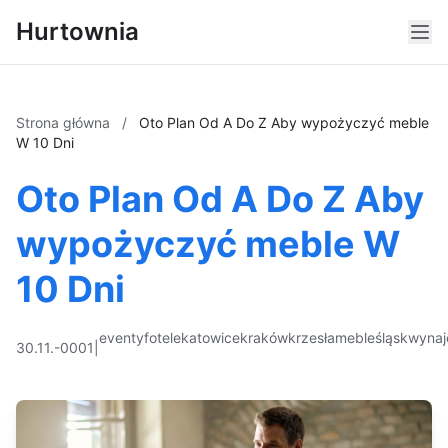
Hurtownia
Strona główna
/
Oto Plan Od A Do Z Aby wypożyczyć meble
W 10 Dni
Oto Plan Od A Do Z Aby
wypożyczyć meble W
10 Dni
eventy
fotele
katowice
kraków
krzesła
meble
śląsk
wyna
30.11.-0001
|