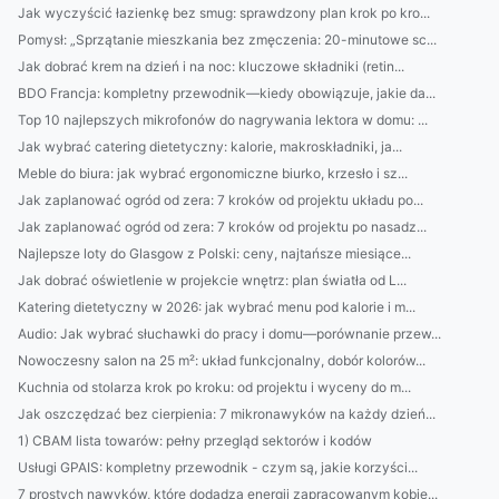
Jak wyczyścić łazienkę bez smug: sprawdzony plan krok po kro...
Pomysł: „Sprzątanie mieszkania bez zmęczenia: 20-minutowe sc...
Jak dobrać krem na dzień i na noc: kluczowe składniki (retin...
BDO Francja: kompletny przewodnik—kiedy obowiązuje, jakie da...
Top 10 najlepszych mikrofonów do nagrywania lektora w domu: ...
Jak wybrać catering dietetyczny: kalorie, makroskładniki, ja...
Meble do biura: jak wybrać ergonomiczne biurko, krzesło i sz...
Jak zaplanować ogród od zera: 7 kroków od projektu układu po...
Jak zaplanować ogród od zera: 7 kroków od projektu po nasadz...
Najlepsze loty do Glasgow z Polski: ceny, najtańsze miesiące...
Jak dobrać oświetlenie w projekcie wnętrz: plan światła od L...
Katering dietetyczny w 2026: jak wybrać menu pod kalorie i m...
Audio: Jak wybrać słuchawki do pracy i domu—porównanie przew...
Nowoczesny salon na 25 m²: układ funkcjonalny, dobór kolorów...
Kuchnia od stolarza krok po kroku: od projektu i wyceny do m...
Jak oszczędzać bez cierpienia: 7 mikronawyków na każdy dzień...
1) CBAM lista towarów: pełny przegląd sektorów i kodów
Usługi GPAIS: kompletny przewodnik - czym są, jakie korzyści...
7 prostych nawyków, które dodadzą energii zapracowanym kobie...