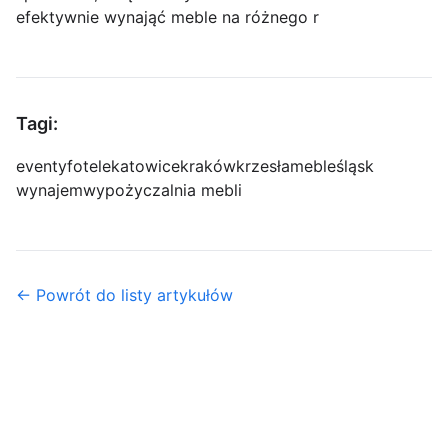
efektywnie wynająć meble na różnego r
Tagi:
eventy
fotele
katowice
kraków
krzesła
meble
śląsk
wynajem
wypożyczalnia mebli
← Powrót do listy artykułów