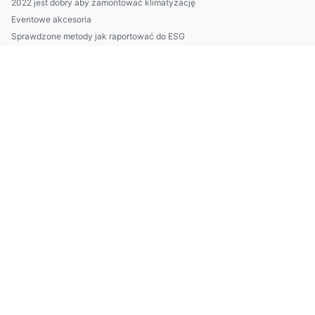
2022 jest dobry aby zamontować klimatyzację
Eventowe akcesoria
Sprawdzone metody jak raportować do ESG
wykonać odbiór elektroodpadów w Białymstoku? Nie?
Tylko tutaj więcej informacji o tym jak złożyć sprawozdanie ...
Co warto wiedzieć o kuchni wege
W praktyce i nie w praktyce o akcesoriach meblowych na event
Ciekawe kto może podlewać?
Chciał Tylko raportować do ESG. Popełnił Błąd, Który Kosztow...
Wartość tego jak się reklamować
Czy masz możliwość wynająć krzesła w Warszawie?
Teraz I Ty Też Możesz montować klimatyzację Nawet Jeśli Nie ...
Vil 2023 være bra for folk som ønsker å kjøpe kontormøbler?
5 Wskazówek Aby spędzić wakacje
Więcej artykułów
Dlaczego warto reklamować?
Hvordan kjøpe møbler til hjemmekontor på en hyggelig måte?