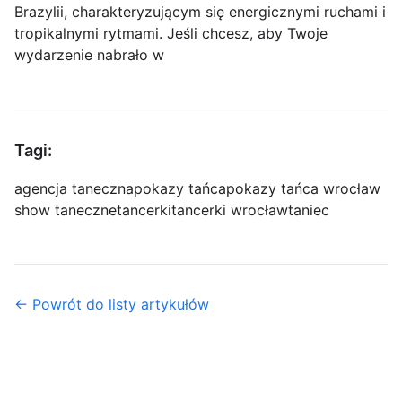
Brazylii, charakteryzującym się energicznymi ruchami i
tropikalnymi rytmami. Jeśli chcesz, aby Twoje
wydarzenie nabrało w
Tagi:
agencja taneczna
pokazy tańca
pokazy tańca wrocław
show taneczne
tancerki
tancerki wrocław
taniec
← Powrót do listy artykułów