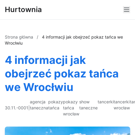
Hurtownia
Strona główna
/
4 informacji jak obejrzeć pokaz tańca we
Wrocłwiu
4 informacji jak
obejrzeć pokaz tańca
we Wrocłwiu
agencja
pokazy
pokazy
show
tancerki
tancerki
ta
30.11.-0001
|
taneczna
tańca
tańca
taneczne
wrocław
wrocław