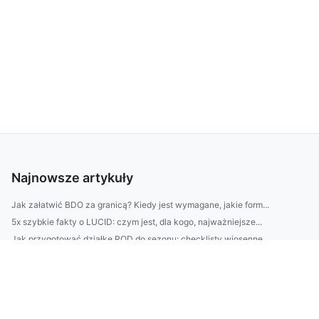
Najnowsze artykuły
Jak załatwić BDO za granicą? Kiedy jest wymagane, jakie form...
5x szybkie fakty o LUCID: czym jest, dla kogo, najważniejsze...
Jak przygotować działkę ROD do sezonu: checklisty wiosenne, ...
Jak CBAM wpływa na polskie firmy w 2026: koszty, raportowani...
Avfallsregistret krok po kroku: jak założyć konto, zgłaszać ...
Jak złożyć e-RA w Luksemburgu? Krok po kroku: wymagania, dok...
Jak często nawadniać trawnik w Warszawie? Harmonogram podlew...