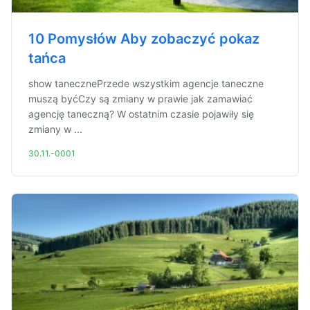
10 Pomysłów Aby zobaczyć pokaz
tańca
show tanecznePrzede wszystkim agencje taneczne
muszą byćCzy są zmiany w prawie jak zamawiać
agencję taneczną? W ostatnim czasie pojawiły się
zmiany w ...
30.11.-0001