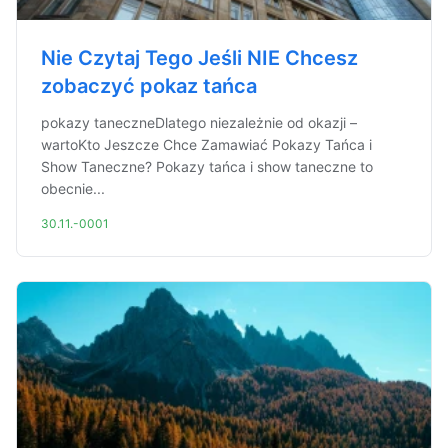
Nie Czytaj Tego Jeśli NIE Chcesz
zobaczyć pokaz tańca
pokazy taneczneDlatego niezależnie od okazji –
wartoKto Jeszcze Chce Zamawiać Pokazy Tańca i
Show Taneczne? Pokazy tańca i show taneczne to
obecnie...
30.11.-0001