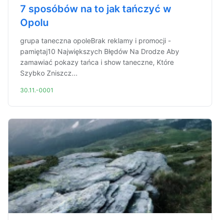
7 sposóbów na to jak tańczyć w
Opolu
grupa taneczna opoleBrak reklamy i promocji -
pamiętaj10 Największych Błędów Na Drodze Aby
zamawiać pokazy tańca i show taneczne, Które
Szybko Zniszcz...
30.11.-0001