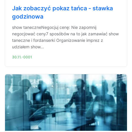
Jak zobaczyć pokaz tańca - stawka
godzinowa
show taneczneNegocjuj cenę: Nie zapomnij
negocjować ceny7 sposóbów na to jak zamawiać show
taneczne i fordanserki Organizowanie imprez z
udziałem show...
30.11.-0001