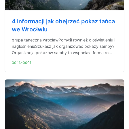
4 informacji jak obejrzeć pokaz tańca
we Wrocłwiu
grupa taneczna wrocławPomyśl również o oświetleniu i
nagłośnieniuSzukasz jak organizować pokazy samby?
Organizacja pokazów samby to wspaniała forma ro...
30.11.-0001