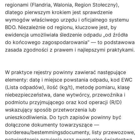
regionami (Flandria, Walonia, Region Stołeczny),
dlatego pierwszym krokiem jest sprawdzenie
wymogów właściwego urzędu i oficjalnego systemu
BDO. Niezależnie od regionu, kluczowe jest, by
ewidencja umożliwiała śledzenie odpadu „od źródła
do końcowego zagospodarowania” — to podstawowa
zasada zgodności z prawem i najlepszymi praktykami.
W praktyce rejestry powinny zawierać następujące
elementy:
datę i miejsce powstania odpadu, kod EWC
(Lista odpadów), ilość (kg/t), metodę pomiaru, klasę
niebezpieczeństwa, dane wytwórcy, przewoźnika i
podmiotu przyjmującego oraz kod operacji (R/D)
wskazujący sposób przetworzenia lub
unieszkodliwienia
. Do tych zapisów powinny być
dołączone dokumenty towarzyszące —
bordereau/bestemmingsdocumenty, listy przewozowe,
potwierdzenia przyjęcia oraz ewentualne świadectwa