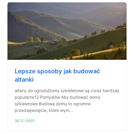
Lepsze sposoby jak budować
altanki
altany do ogroduDomy szkieletowe są coraz bardziej
popularne12 Pomysłów Aby budować domy
szkieletowe Budowa domu to ogromne
przedsięwzięcie, które wym...
30.11.-0001