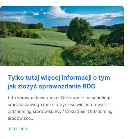
Tylko tutaj więcej informacji o tym
jak złożyć sprawozdanie BDO
bdo sprawozdanie roczneOferowanie outsourcingu
środowiskowego może przynieść wieleoferować
outsourcing środowiskowy? Dokładnie! Outsourcing
środowisko...
30.11.-0001