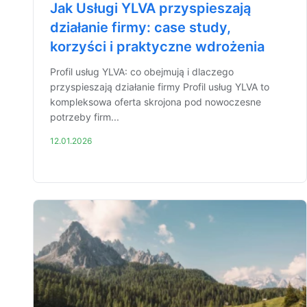
Jak Usługi YLVA przyspieszają
działanie firmy: case study,
korzyści i praktyczne wdrożenia
Profil usług YLVA: co obejmują i dlaczego
przyspieszają działanie firmy Profil usług YLVA to
kompleksowa oferta skrojona pod nowoczesne
potrzeby firm...
12.01.2026