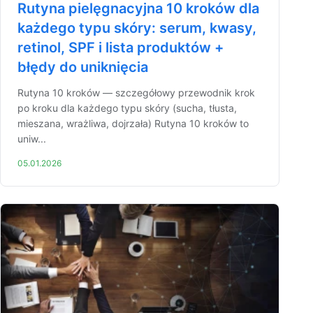
Rutyna pielęgnacyjna 10 kroków dla
każdego typu skóry: serum, kwasy,
retinol, SPF i lista produktów +
błędy do uniknięcia
Rutyna 10 kroków — szczegółowy przewodnik krok
po kroku dla każdego typu skóry (sucha, tłusta,
mieszana, wrażliwa, dojrzała) Rutyna 10 kroków to
uniw...
05.01.2026