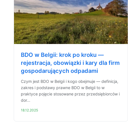
BDO w Belgii: krok po kroku —
rejestracja, obowiązki i kary dla firm
gospodarujących odpadami
Czym jest BDO w Belgii i kogo obejmuje — definicja,
zakres i podstawy prawne BDO w Belgii to w
praktyce pojęcie stosowane przez przedsiębiorców i
dor...
18.12.2025