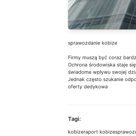
sprawozdanie kobize
Firmy muszą być coraz bard
Ochrona środowiska staje się
świadome wpływu swojej dział
Jednak często szukanie odpo
oferty dedykowa
Tagi:
kobize
raport kobize
sprawozd