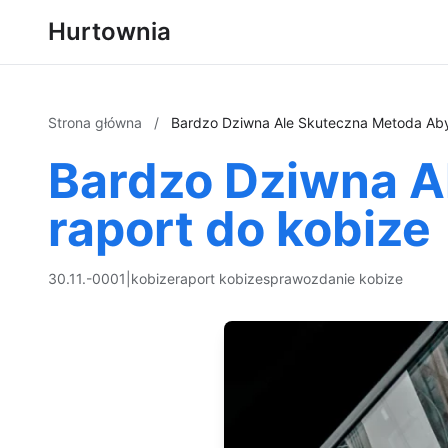
Hurtownia
Strona główna
/
Bardzo Dziwna Ale Skuteczna Metoda Aby
Bardzo Dziwna A
raport do kobize
30.11.-0001
|
kobize
raport kobize
sprawozdanie kobize