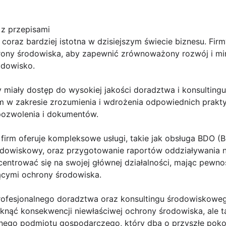
 z przepisami
 coraz bardziej istotna w dzisiejszym świecie biznesu. Fir
rony środowiska, aby zapewnić zrównoważony rozwój i m
odowisko.
y miały dostęp do wysokiej jakości doradztwa i konsultin
 w zakresie zrozumienia i wdrożenia odpowiednich prakt
pozwolenia i dokumentów.
firm oferuje kompleksowe usługi, takie jak obsługa BDO (
odowiskowy, oraz przygotowanie raportów oddziaływania n
ntrować się na swojej głównej działalności, mając pewność
cymi ochrony środowiska.
rofesjonalnego doradztwa oraz konsultingu środowiskowego
iknąć konsekwencji niewłaściwej ochrony środowiska, ale 
nego podmiotu gospodarczego, który dba o przyszłe pokole