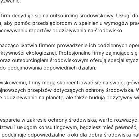
yzwanie.
 firm decyduje się na outsourcing środowiskowy. Usługi do
, aby pomóc przedsiębiorcom w spełnieniu wymogów praw
cowywaniu raportów oddziaływania na środowisko.
acząco ułatwia firmom prowadzenie ich codziennych oper
tywności ekologicznej. Profesjonalne firmy zajmujące się
oraz outsourcingiem środowiskowym oferują specjalistycz
a do podejmowania odpowiednich działań.
wiskowemu, firmy mogą skoncentrować się na swojej główne
ajnowszych przepisów dotyczących ochrony środowiska. W 
e oddziaływanie na planetę, ale także budują pozytywny w
e wsparcia w zakresie ochrony środowiska, warto rozważyć
dztwu i usługom konsultingowym, będziesz mieć pewność, 
i podejmuje odpowiedzialne kroki dla dobra środowiska na