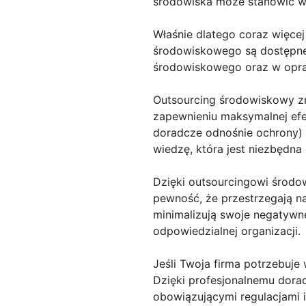
środowiska może stanowić w
Właśnie dlatego coraz więcej
środowiskowego są dostępne
środowiskowego oraz w opra
Outsourcing środowiskowy zn
zapewnieniu maksymalnej efek
doradcze odnośnie ochrony) 
wiedzę, która jest niezbędn
Dzięki outsourcingowi środo
pewność, że przestrzegają n
minimalizują swoje negatywn
odpowiedzialnej organizacji.
Jeśli Twoja firma potrzebuj
Dzięki profesjonalnemu dora
obowiązującymi regulacjami 