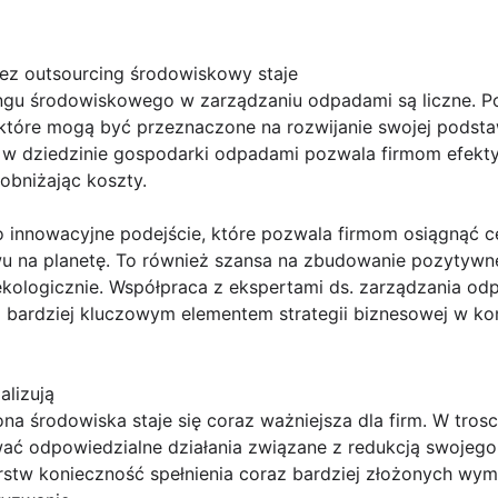
ez outsourcing środowiskowy staje
ingu środowiskowego w zarządzaniu odpadami są liczne. P
 które mogą być przeznaczone na rozwijanie swojej podsta
w w dziedzinie gospodarki odpadami pozwala firmom efek
obniżając koszty.
o innowacyjne podejście, które pozwala firmom osiągnąć
ywu na planetę. To również szansa na zbudowanie pozytywn
 ekologicznie. Współpraca z ekspertami ds. zarządzania o
z bardziej kluczowym elementem strategii biznesowej w 
alizują
na środowiska staje się coraz ważniejsza dla firm. W trosc
ć odpowiedzialne działania związane z redukcją swojego
orstw konieczność spełnienia coraz bardziej złożonych w