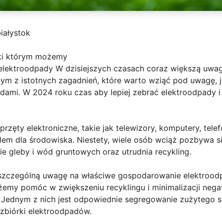
iałystok
ęki którym możemy
 elektroodpady W dzisiejszych czasach coraz większą uwa
dnym z istotnych zagadnień, które warto wziąć pod uwagę, 
ami. W 2024 roku czas aby lepiej zebrać elektroodpady i
przęty elektroniczne, takie jak telewizory, komputery, tele
lem dla środowiska. Niestety, wiele osób wciąż pozbywa si
e gleby i wód gruntowych oraz utrudnia recykling.
zczególną uwagę na właściwe gospodarowanie elektroodpa
żemy pomóc w zwiększeniu recyklingu i minimalizacji ne
. Jednym z nich jest odpowiednie segregowanie zużytego s
zbiórki elektroodpadów.