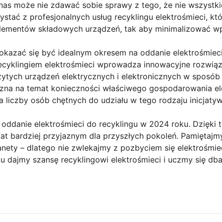
z nas może nie zdawać sobie sprawy z tego, że nie wszystki
ystać z profesjonalnych usług recyklingu elektrośmieci, k
elementów składowych urządzeń, tak aby minimalizować w
azać się być idealnym okresem na oddanie elektrośmieci.
recyklingiem elektrośmieci wprowadza innowacyjne rozwiąza
ytych urządzeń elektrycznych i elektronicznych w sposób
na na temat konieczności właściwego gospodarowania ele
a liczby osób chętnych do udziału w tego rodzaju inicjaty
 oddanie elektrośmieci do recyklingu w 2024 roku. Dzię
iat bardziej przyjaznym dla przyszłych pokoleń. Pamiętajmy
nety – dlatego nie zwlekajmy z pozbyciem się elektrośmie
u dajmy szansę recyklingowi elektrośmieci i uczmy się db