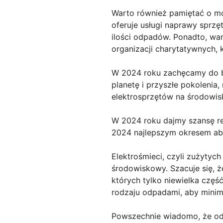
Warto również pamiętać o mo
oferuje usługi naprawy sprzę
ilości odpadów. Ponadto, wa
organizacji charytatywnych,
W 2024 roku zachęcamy do b
planetę i przyszłe pokoleni
elektrosprzętów na środowis
W 2024 roku dajmy szansę r
2024 najlepszym okresem aby
Elektrośmieci, czyli zużytyc
środowiskowy. Szacuje się, ż
których tylko niewielka częś
rodzaju odpadami, aby mini
Powszechnie wiadomo, że odd