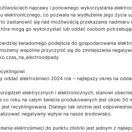
żliwościach naprawy i ponownego wykorzystania elektroo
tu elektronicznego, co pozwala na wydłużenie jego życia 
rto zastanowić się nad możliwością przekazania nadmiaru
 które mogą go wykorzystać lub oddać osobom potrzebują
ardziej świadomego podejścia do gospodarowania elektr
a, możemy wspólnie przyczynić się do zmniejszenia negat
ko.czas_na_electroodpady
ecyklingowi
 oddać elektrośmieci 2024 rok – najlepszy okres na oddan
h urządzeń elektrycznych i elektronicznych, stanowi obec
e co roku na całym świecie produkowanych jest około 50 m
ć jest recyklingowana. Dlatego tak istotne jest odpowiedn
malizować negatywny wpływ na nasze środowisko.
anie elektrośmieci do punktu zbiórki jest jednym z najle