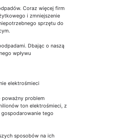
dpadów. Coraz więcej firm
użytkowego i zmniejszenie
 niepotrzebnego sprzętu do
cym.
oodpadami. Dbając o naszą
ywnego wpływu
ie elektrośmieci
nie poważny problem
ilionów ton elektrośmieci, z
ie gospodarowanie tego
pszych sposobów na ich