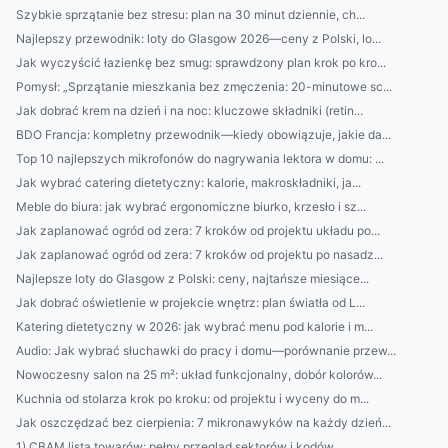
Szybkie sprzątanie bez stresu: plan na 30 minut dziennie, ch...
Najlepszy przewodnik: loty do Glasgow 2026—ceny z Polski, lo...
Jak wyczyścić łazienkę bez smug: sprawdzony plan krok po kro...
Pomysł: „Sprzątanie mieszkania bez zmęczenia: 20-minutowe sc...
Jak dobrać krem na dzień i na noc: kluczowe składniki (retin...
BDO Francja: kompletny przewodnik—kiedy obowiązuje, jakie da...
Top 10 najlepszych mikrofonów do nagrywania lektora w domu: ...
Jak wybrać catering dietetyczny: kalorie, makroskładniki, ja...
Meble do biura: jak wybrać ergonomiczne biurko, krzesło i sz...
Jak zaplanować ogród od zera: 7 kroków od projektu układu po...
Jak zaplanować ogród od zera: 7 kroków od projektu po nasadz...
Najlepsze loty do Glasgow z Polski: ceny, najtańsze miesiące...
Jak dobrać oświetlenie w projekcie wnętrz: plan światła od L...
Katering dietetyczny w 2026: jak wybrać menu pod kalorie i m...
Audio: Jak wybrać słuchawki do pracy i domu—porównanie przew...
Nowoczesny salon na 25 m²: układ funkcjonalny, dobór kolorów...
Kuchnia od stolarza krok po kroku: od projektu i wyceny do m...
Jak oszczędzać bez cierpienia: 7 mikronawyków na każdy dzień...
1) CBAM lista towarów: pełny przegląd sektorów i kodów