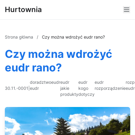
Hurtownia
Strona główna
/
Czy można wdrożyć eudr rano?
Czy można wdrożyć
eudr rano?
doradztwo
eudr
eudr
eudr
eudr
rozp
30.11.-0001
|
eudr
jakie
kogo
rozporządzenie
eudr
produkty
dotyczy