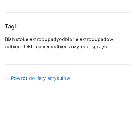
Tagi:
Białystok
elektroodpady
odbiór elektroodpadów
odbiór elektrośmieci
odbiór zużytego sprzętu
← Powrót do listy artykułów