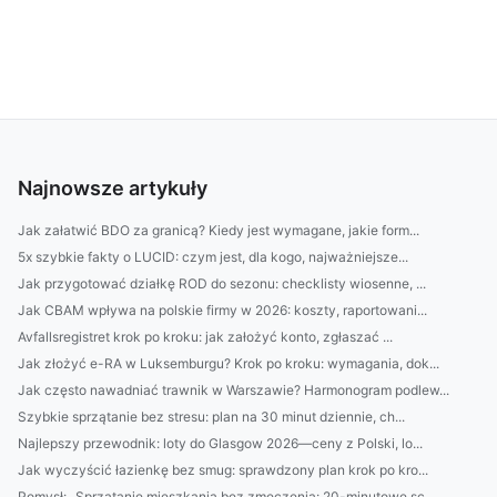
Najnowsze artykuły
Jak załatwić BDO za granicą? Kiedy jest wymagane, jakie form...
5x szybkie fakty o LUCID: czym jest, dla kogo, najważniejsze...
Jak przygotować działkę ROD do sezonu: checklisty wiosenne, ...
Jak CBAM wpływa na polskie firmy w 2026: koszty, raportowani...
Avfallsregistret krok po kroku: jak założyć konto, zgłaszać ...
Jak złożyć e-RA w Luksemburgu? Krok po kroku: wymagania, dok...
Jak często nawadniać trawnik w Warszawie? Harmonogram podlew...
Szybkie sprzątanie bez stresu: plan na 30 minut dziennie, ch...
Najlepszy przewodnik: loty do Glasgow 2026—ceny z Polski, lo...
Jak wyczyścić łazienkę bez smug: sprawdzony plan krok po kro...
Pomysł: „Sprzątanie mieszkania bez zmęczenia: 20-minutowe sc...