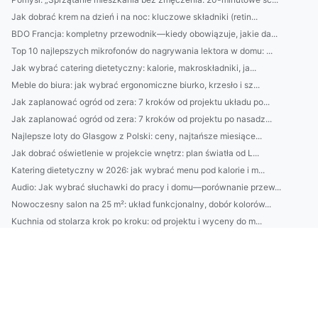
Jak dobrać krem na dzień i na noc: kluczowe składniki (retin...
BDO Francja: kompletny przewodnik—kiedy obowiązuje, jakie da...
Top 10 najlepszych mikrofonów do nagrywania lektora w domu: ...
Jak wybrać catering dietetyczny: kalorie, makroskładniki, ja...
Meble do biura: jak wybrać ergonomiczne biurko, krzesło i sz...
Jak zaplanować ogród od zera: 7 kroków od projektu układu po...
Jak zaplanować ogród od zera: 7 kroków od projektu po nasadz...
Najlepsze loty do Glasgow z Polski: ceny, najtańsze miesiące...
Jak dobrać oświetlenie w projekcie wnętrz: plan światła od L...
Katering dietetyczny w 2026: jak wybrać menu pod kalorie i m...
Audio: Jak wybrać słuchawki do pracy i domu—porównanie przew...
Nowoczesny salon na 25 m²: układ funkcjonalny, dobór kolorów...
Kuchnia od stolarza krok po kroku: od projektu i wyceny do m...
Jak oszczędzać bez cierpienia: 7 mikronawyków na każdy dzień...
1) CBAM lista towarów: pełny przegląd sektorów i kodów
Usługi GPAIS: kompletny przewodnik - czym są, jakie korzyści...
7 prostych nawyków, które dodadzą energii zapracowanym kobie...
Kompletny poradnik: jak legalnie zaaranżować i ocieplić dome...