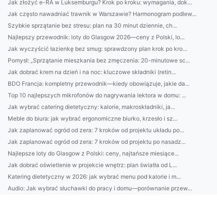
Jak złożyć e-RA w Luksemburgu? Krok po kroku: wymagania, dok...
Jak często nawadniać trawnik w Warszawie? Harmonogram podlew...
Szybkie sprzątanie bez stresu: plan na 30 minut dziennie, ch...
Najlepszy przewodnik: loty do Glasgow 2026—ceny z Polski, lo...
Jak wyczyścić łazienkę bez smug: sprawdzony plan krok po kro...
Pomysł: „Sprzątanie mieszkania bez zmęczenia: 20-minutowe sc...
Jak dobrać krem na dzień i na noc: kluczowe składniki (retin...
BDO Francja: kompletny przewodnik—kiedy obowiązuje, jakie da...
Top 10 najlepszych mikrofonów do nagrywania lektora w domu: ...
Jak wybrać catering dietetyczny: kalorie, makroskładniki, ja...
Meble do biura: jak wybrać ergonomiczne biurko, krzesło i sz...
Jak zaplanować ogród od zera: 7 kroków od projektu układu po...
Jak zaplanować ogród od zera: 7 kroków od projektu po nasadz...
Najlepsze loty do Glasgow z Polski: ceny, najtańsze miesiące...
Jak dobrać oświetlenie w projekcie wnętrz: plan światła od L...
Katering dietetyczny w 2026: jak wybrać menu pod kalorie i m...
Audio: Jak wybrać słuchawki do pracy i domu—porównanie przew...
Nowoczesny salon na 25 m²: układ funkcjonalny, dobór kolorów...
Kuchnia od stolarza krok po kroku: od projektu i wyceny do m...