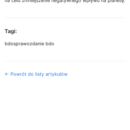
na celu zmniejszenie negatywnego wpływu na planetę.
Tagi:
bdo
sprawozdanie bdo
← Powrót do listy artykułów