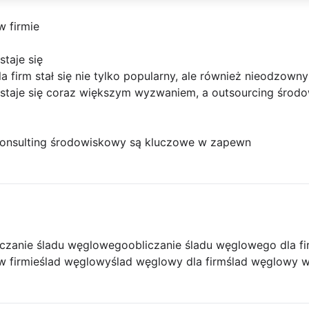
w firmie
staje się
 firm stał się nie tylko popularny, ale również nieodzowny
 staje się coraz większym wyzwaniem, a outsourcing środ
onsulting środowiskowy są kluczowe w zapewn
iczanie śladu węglowego
obliczanie śladu węglowego dla f
w firmie
ślad węglowy
ślad węglowy dla firm
ślad węglowy w