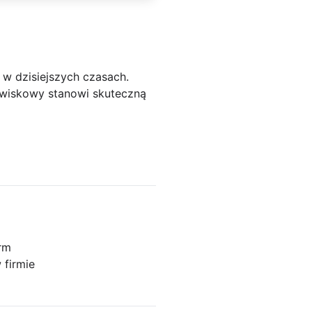
 w dzisiejszych czasach.
owiskowy stanowi skuteczną
irm
 firmie