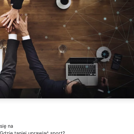
się na
 Gdzie taniej uprawiać sport?