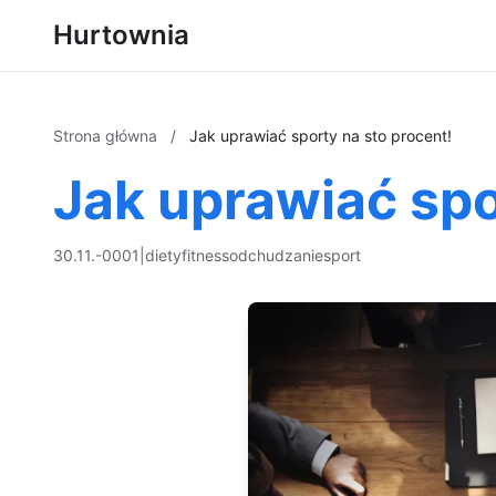
Hurtownia
Strona główna
/
Jak uprawiać sporty na sto procent!
Jak uprawiać spo
30.11.-0001
|
diety
fitness
odchudzanie
sport