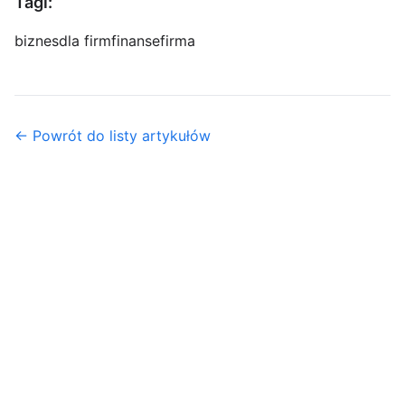
Tagi:
biznes
dla firm
finanse
firma
← Powrót do listy artykułów