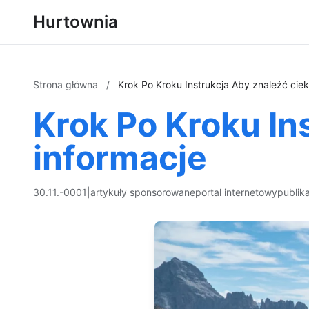
Hurtownia
Strona główna
/
Krok Po Kroku Instrukcja Aby znaleźć cie
Krok Po Kroku In
informacje
30.11.-0001
|
artykuły sponsorowane
portal internetowy
publik