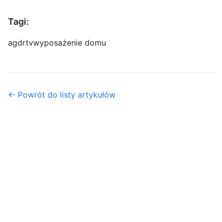
Tagi:
agd
rtv
wyposażenie domu
← Powrót do listy artykułów