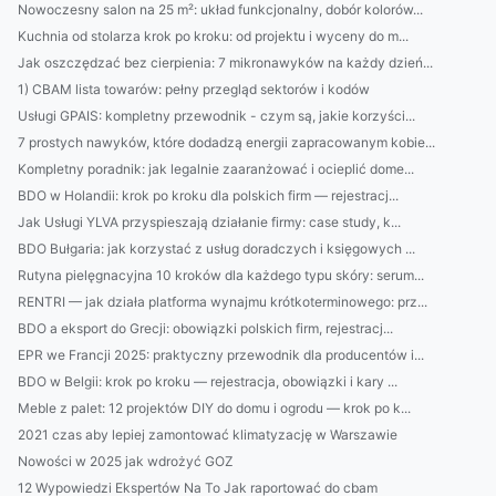
Nowoczesny salon na 25 m²: układ funkcjonalny, dobór kolorów...
Kuchnia od stolarza krok po kroku: od projektu i wyceny do m...
Jak oszczędzać bez cierpienia: 7 mikronawyków na każdy dzień...
1) CBAM lista towarów: pełny przegląd sektorów i kodów
Usługi GPAIS: kompletny przewodnik - czym są, jakie korzyści...
7 prostych nawyków, które dodadzą energii zapracowanym kobie...
Kompletny poradnik: jak legalnie zaaranżować i ocieplić dome...
BDO w Holandii: krok po kroku dla polskich firm — rejestracj...
Jak Usługi YLVA przyspieszają działanie firmy: case study, k...
BDO Bułgaria: jak korzystać z usług doradczych i księgowych ...
Rutyna pielęgnacyjna 10 kroków dla każdego typu skóry: serum...
RENTRI — jak działa platforma wynajmu krótkoterminowego: prz...
BDO a eksport do Grecji: obowiązki polskich firm, rejestracj...
EPR we Francji 2025: praktyczny przewodnik dla producentów i...
BDO w Belgii: krok po kroku — rejestracja, obowiązki i kary ...
Meble z palet: 12 projektów DIY do domu i ogrodu — krok po k...
2021 czas aby lepiej zamontować klimatyzację w Warszawie
Nowości w 2025 jak wdrożyć GOZ
12 Wypowiedzi Ekspertów Na To Jak raportować do cbam