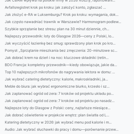
Jak CBAM wpływa na polskie firmy w 2026: koszty, raportowani...
Avfallsregistret krok po kroku: jak założyć konto, zgłaszać ...
Jak złożyć e-RA w Luksemburgu? Krok po kroku: wymagania, dok...
Jak często nawadniać trawnik w Warszawie? Harmonogram podlew...
Szybkie sprzątanie bez stresu: plan na 30 minut dziennie, ch...
Najlepszy przewodnik: loty do Glasgow 2026—ceny z Polski, lo...
Jak wyczyścić łazienkę bez smug: sprawdzony plan krok po kro...
Pomysł: „Sprzątanie mieszkania bez zmęczenia: 20-minutowe sc...
Jak dobrać krem na dzień i na noc: kluczowe składniki (retin...
BDO Francja: kompletny przewodnik—kiedy obowiązuje, jakie da...
Top 10 najlepszych mikrofonów do nagrywania lektora w domu: ...
Jak wybrać catering dietetyczny: kalorie, makroskładniki, ja...
Meble do biura: jak wybrać ergonomiczne biurko, krzesło i sz...
Jak zaplanować ogród od zera: 7 kroków od projektu układu po...
Jak zaplanować ogród od zera: 7 kroków od projektu po nasadz...
Najlepsze loty do Glasgow z Polski: ceny, najtańsze miesiące...
Jak dobrać oświetlenie w projekcie wnętrz: plan światła od L...
Katering dietetyczny w 2026: jak wybrać menu pod kalorie i m...
Audio: Jak wybrać słuchawki do pracy i domu—porównanie przew...