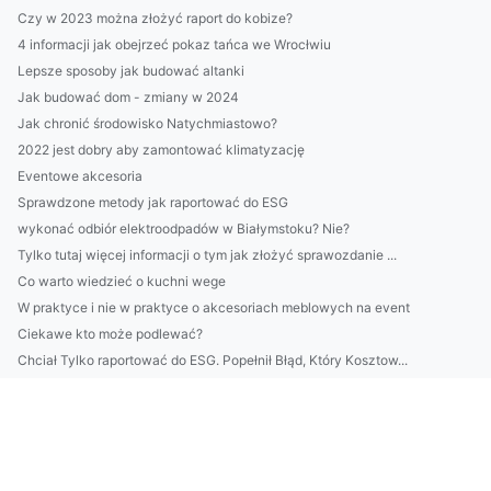
Czy w 2023 można złożyć raport do kobize?
4 informacji jak obejrzeć pokaz tańca we Wrocłwiu
Lepsze sposoby jak budować altanki
Jak budować dom - zmiany w 2024
Jak chronić środowisko Natychmiastowo?
2022 jest dobry aby zamontować klimatyzację
Eventowe akcesoria
Sprawdzone metody jak raportować do ESG
wykonać odbiór elektroodpadów w Białymstoku? Nie?
Tylko tutaj więcej informacji o tym jak złożyć sprawozdanie ...
Co warto wiedzieć o kuchni wege
W praktyce i nie w praktyce o akcesoriach meblowych na event
Ciekawe kto może podlewać?
Chciał Tylko raportować do ESG. Popełnił Błąd, Który Kosztow...
Wartość tego jak się reklamować
Czy masz możliwość wynająć krzesła w Warszawie?
Teraz I Ty Też Możesz montować klimatyzację Nawet Jeśli Nie ...
Vil 2023 være bra for folk som ønsker å kjøpe kontormøbler?