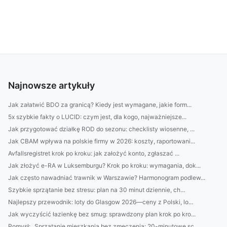
Najnowsze artykuły
Jak załatwić BDO za granicą? Kiedy jest wymagane, jakie form...
5x szybkie fakty o LUCID: czym jest, dla kogo, najważniejsze...
Jak przygotować działkę ROD do sezonu: checklisty wiosenne, ...
Jak CBAM wpływa na polskie firmy w 2026: koszty, raportowani...
Avfallsregistret krok po kroku: jak założyć konto, zgłaszać ...
Jak złożyć e-RA w Luksemburgu? Krok po kroku: wymagania, dok...
Jak często nawadniać trawnik w Warszawie? Harmonogram podlew...
Szybkie sprzątanie bez stresu: plan na 30 minut dziennie, ch...
Najlepszy przewodnik: loty do Glasgow 2026—ceny z Polski, lo...
Jak wyczyścić łazienkę bez smug: sprawdzony plan krok po kro...
Pomysł: „Sprzątanie mieszkania bez zmęczenia: 20-minutowe sc...