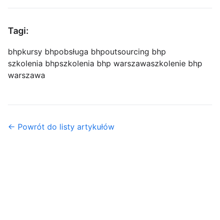
Tagi:
bhp
kursy bhp
obsługa bhp
outsourcing bhp
szkolenia bhp
szkolenia bhp warszawa
szkolenie bhp
warszawa
← Powrót do listy artykułów