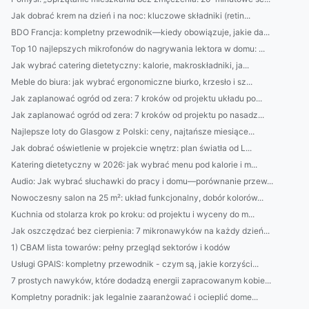
Jak dobrać krem na dzień i na noc: kluczowe składniki (retin...
BDO Francja: kompletny przewodnik—kiedy obowiązuje, jakie da...
Top 10 najlepszych mikrofonów do nagrywania lektora w domu: ...
Jak wybrać catering dietetyczny: kalorie, makroskładniki, ja...
Meble do biura: jak wybrać ergonomiczne biurko, krzesło i sz...
Jak zaplanować ogród od zera: 7 kroków od projektu układu po...
Jak zaplanować ogród od zera: 7 kroków od projektu po nasadz...
Najlepsze loty do Glasgow z Polski: ceny, najtańsze miesiące...
Jak dobrać oświetlenie w projekcie wnętrz: plan światła od L...
Katering dietetyczny w 2026: jak wybrać menu pod kalorie i m...
Audio: Jak wybrać słuchawki do pracy i domu—porównanie przew...
Nowoczesny salon na 25 m²: układ funkcjonalny, dobór kolorów...
Kuchnia od stolarza krok po kroku: od projektu i wyceny do m...
Jak oszczędzać bez cierpienia: 7 mikronawyków na każdy dzień...
1) CBAM lista towarów: pełny przegląd sektorów i kodów
Usługi GPAIS: kompletny przewodnik - czym są, jakie korzyści...
7 prostych nawyków, które dodadzą energii zapracowanym kobie...
Kompletny poradnik: jak legalnie zaaranżować i ocieplić dome...