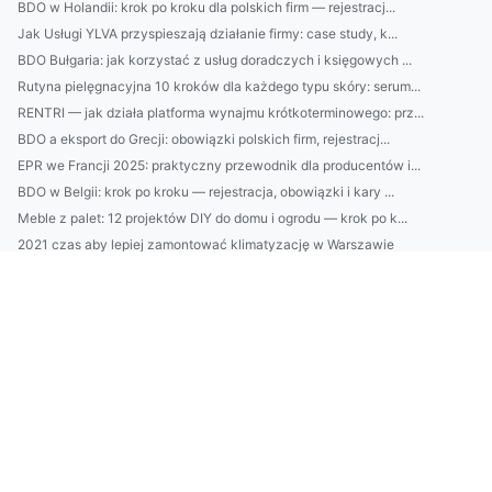
BDO w Holandii: krok po kroku dla polskich firm — rejestracj...
Jak Usługi YLVA przyspieszają działanie firmy: case study, k...
BDO Bułgaria: jak korzystać z usług doradczych i księgowych ...
Rutyna pielęgnacyjna 10 kroków dla każdego typu skóry: serum...
RENTRI — jak działa platforma wynajmu krótkoterminowego: prz...
BDO a eksport do Grecji: obowiązki polskich firm, rejestracj...
EPR we Francji 2025: praktyczny przewodnik dla producentów i...
BDO w Belgii: krok po kroku — rejestracja, obowiązki i kary ...
Meble z palet: 12 projektów DIY do domu i ogrodu — krok po k...
2021 czas aby lepiej zamontować klimatyzację w Warszawie
Nowości w 2025 jak wdrożyć GOZ
12 Wypowiedzi Ekspertów Na To Jak raportować do cbam
Czy w 2023 można złożyć raport do kobize?
4 informacji jak obejrzeć pokaz tańca we Wrocłwiu
Lepsze sposoby jak budować altanki
Jak budować dom - zmiany w 2024
Jak chronić środowisko Natychmiastowo?
2022 jest dobry aby zamontować klimatyzację
Eventowe akcesoria