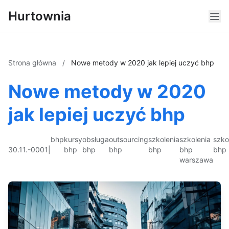
Hurtownia
Strona główna
/
Nowe metody w 2020 jak lepiej uczyć bhp
Nowe metody w 2020
jak lepiej uczyć bhp
bhp
kursy
obsługa
outsourcing
szkolenia
szkolenia
szko
30.11.-0001
|
bhp
bhp
bhp
bhp
bhp
bhp
warszawa