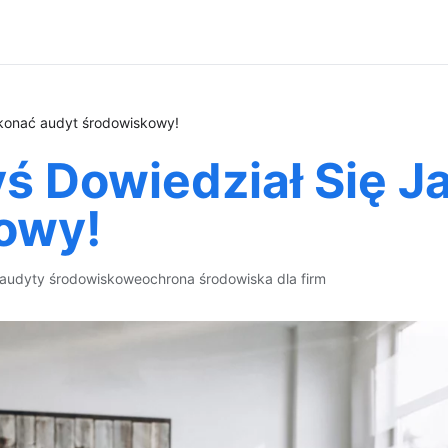
ykonać audyt środowiskowy!
yś Dowiedział Się 
owy!
audyty środowiskowe
ochrona środowiska dla firm