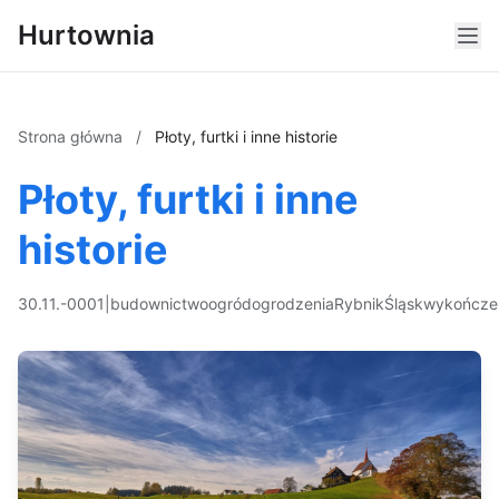
Hurtownia
Strona główna
/
Płoty, furtki i inne historie
Płoty, furtki i inne
historie
30.11.-0001
|
budownictwo
ogród
ogrodzenia
Rybnik
Śląsk
wykończe