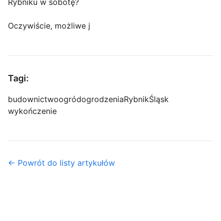
Rybniku w sobotę?
Oczywiście, możliwe j
Tagi:
budownictwo
ogród
ogrodzenia
Rybnik
Śląsk
wykończenie
← Powrót do listy artykułów