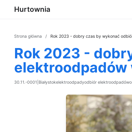
Hurtownia
Strona główna
/
Rok 2023 - dobry czas by wykonać odbió
Rok 2023 - dobr
elektroodpadów 
30.11.-0001
|
Białystok
elektroodpady
odbiór elektroodpadów
o