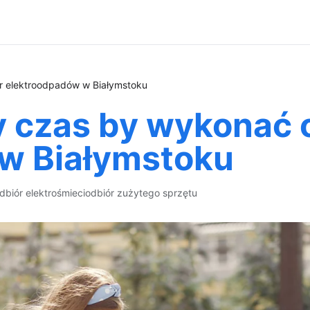
r elektroodpadów w Białymstoku
y czas by wykonać 
w Białymstoku
dbiór elektrośmieci
odbiór zużytego sprzętu