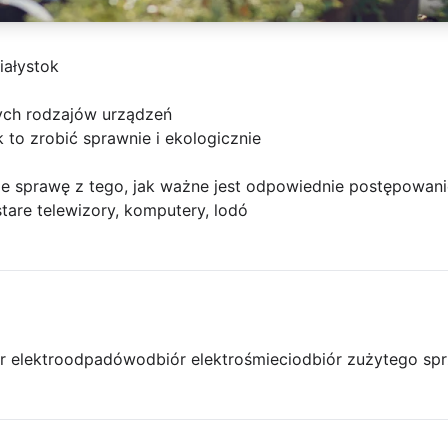
iałystok
ych rodzajów urządzeń
k to zrobić sprawnie i ekologicznie
e sprawę z tego, jak ważne jest odpowiednie postępowanie 
 stare telewizory, komputery, lodó
r elektroodpadów
odbiór elektrośmieci
odbiór zużytego spr