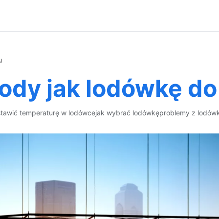
u
ody jak lodówkę d
stawić temperaturę w lodówce
jak wybrać lodówkę
problemy z lodów