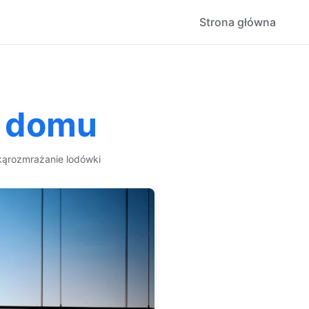
Strona główna
o domu
ką
rozmrażanie lodówki