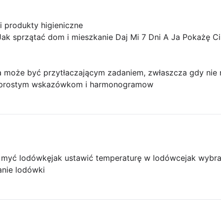
 produkty higieniczne
Jak sprzątać dom i mieszkanie Daj Mi 7 Dni A Ja Pokażę Ci
a może być przytłaczającym zadaniem, zwłaszcza gdy nie
m prostym wskazówkom i harmonogramow
k myć lodówkę
jak ustawić temperaturę w lodówce
jak wybr
nie lodówki