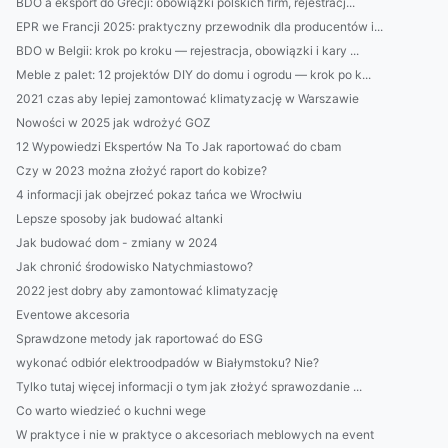
BDO a eksport do Grecji: obowiązki polskich firm, rejestracj...
EPR we Francji 2025: praktyczny przewodnik dla producentów i...
BDO w Belgii: krok po kroku — rejestracja, obowiązki i kary ...
Meble z palet: 12 projektów DIY do domu i ogrodu — krok po k...
2021 czas aby lepiej zamontować klimatyzację w Warszawie
Nowości w 2025 jak wdrożyć GOZ
12 Wypowiedzi Ekspertów Na To Jak raportować do cbam
Czy w 2023 można złożyć raport do kobize?
4 informacji jak obejrzeć pokaz tańca we Wrocłwiu
Lepsze sposoby jak budować altanki
Jak budować dom - zmiany w 2024
Jak chronić środowisko Natychmiastowo?
2022 jest dobry aby zamontować klimatyzację
Eventowe akcesoria
Sprawdzone metody jak raportować do ESG
wykonać odbiór elektroodpadów w Białymstoku? Nie?
Tylko tutaj więcej informacji o tym jak złożyć sprawozdanie ...
Co warto wiedzieć o kuchni wege
W praktyce i nie w praktyce o akcesoriach meblowych na event