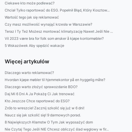
Ciekawe kto może podlewać?
Chciał Tylko raportować do ESG. Popełnił Błąd, Który Kosztow...
Wartość tego jak się reklamować
Czy masz możliwość wynająć krzesła w Warszawie?
Teraz I Ty Też Możesz montować klimatyzację Nawet Jeśli Nie ...
Vil 2023 være bra for folk som ønsker å kjøpe kontormøbler?
5 Wskazówek Aby spędzić wakacje
Więcej artykułów
Dlaczego warto reklamować?
Hvordan kjøpe møbler til hjemmekontor på en hyggelig måte?
Dlaczego warto złożyć sprawozdanie BDO?
Daj Mi 6 Dni A Ja Pokażę Ci Jak trenować
Kto Jeszcze Chce raportować do ESG?
Zrób to wreszcie! Zacznij szkolić się już w 6 dni!
Naucz się jak szkolić się! 9 darmowych porad.
8 Największych Kłamstw O Tym Jak wyposażyć dom
Nie Czytaj Tego Jeśli NIE Chcesz obliczyć ślad węglowy w fir...