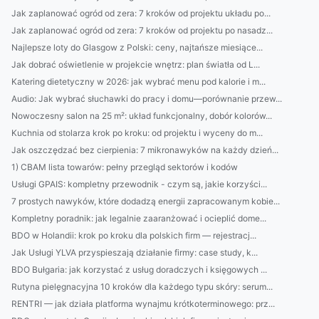
Jak zaplanować ogród od zera: 7 kroków od projektu układu po...
Jak zaplanować ogród od zera: 7 kroków od projektu po nasadz...
Najlepsze loty do Glasgow z Polski: ceny, najtańsze miesiące...
Jak dobrać oświetlenie w projekcie wnętrz: plan światła od L...
Katering dietetyczny w 2026: jak wybrać menu pod kalorie i m...
Audio: Jak wybrać słuchawki do pracy i domu—porównanie przew...
Nowoczesny salon na 25 m²: układ funkcjonalny, dobór kolorów...
Kuchnia od stolarza krok po kroku: od projektu i wyceny do m...
Jak oszczędzać bez cierpienia: 7 mikronawyków na każdy dzień...
1) CBAM lista towarów: pełny przegląd sektorów i kodów
Usługi GPAIS: kompletny przewodnik - czym są, jakie korzyści...
7 prostych nawyków, które dodadzą energii zapracowanym kobie...
Kompletny poradnik: jak legalnie zaaranżować i ocieplić dome...
BDO w Holandii: krok po kroku dla polskich firm — rejestracj...
Jak Usługi YLVA przyspieszają działanie firmy: case study, k...
BDO Bułgaria: jak korzystać z usług doradczych i księgowych ...
Rutyna pielęgnacyjna 10 kroków dla każdego typu skóry: serum...
RENTRI — jak działa platforma wynajmu krótkoterminowego: prz...