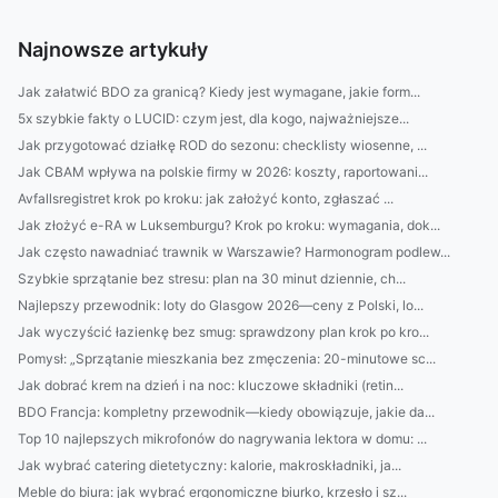
Najnowsze artykuły
Jak załatwić BDO za granicą? Kiedy jest wymagane, jakie form...
5x szybkie fakty o LUCID: czym jest, dla kogo, najważniejsze...
Jak przygotować działkę ROD do sezonu: checklisty wiosenne, ...
Jak CBAM wpływa na polskie firmy w 2026: koszty, raportowani...
Avfallsregistret krok po kroku: jak założyć konto, zgłaszać ...
Jak złożyć e-RA w Luksemburgu? Krok po kroku: wymagania, dok...
Jak często nawadniać trawnik w Warszawie? Harmonogram podlew...
Szybkie sprzątanie bez stresu: plan na 30 minut dziennie, ch...
Najlepszy przewodnik: loty do Glasgow 2026—ceny z Polski, lo...
Jak wyczyścić łazienkę bez smug: sprawdzony plan krok po kro...
Pomysł: „Sprzątanie mieszkania bez zmęczenia: 20-minutowe sc...
Jak dobrać krem na dzień i na noc: kluczowe składniki (retin...
BDO Francja: kompletny przewodnik—kiedy obowiązuje, jakie da...
Top 10 najlepszych mikrofonów do nagrywania lektora w domu: ...
Jak wybrać catering dietetyczny: kalorie, makroskładniki, ja...
Meble do biura: jak wybrać ergonomiczne biurko, krzesło i sz...