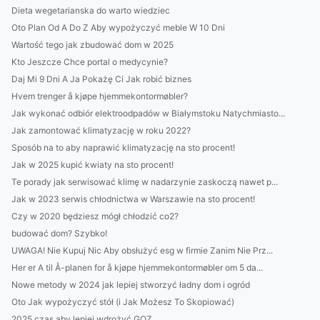
Dieta wegetarianska do warto wiedziec
Oto Plan Od A Do Z Aby wypożyczyć meble W 10 Dni
Wartość tego jak zbudować dom w 2025
Kto Jeszcze Chce portal o medycynie?
Daj Mi 9 Dni A Ja Pokażę Ci Jak robić biznes
Hvem trenger å kjøpe hjemmekontormøbler?
Jak wykonać odbiór elektroodpadów w Białymstoku Natychmiasto...
Jak zamontować klimatyzację w roku 2022?
Sposób na to aby naprawić klimatyzację na sto procent!
Jak w 2025 kupić kwiaty na sto procent!
Te porady jak serwisować klimę w nadarzynie zaskoczą nawet p...
Jak w 2023 serwis chłodnictwa w Warszawie na sto procent!
Czy w 2020 będziesz mógł chłodzić co2?
budować dom? Szybko!
UWAGA! Nie Kupuj Nic Aby obsłużyć esg w firmie Zanim Nie Prz...
Her er A til Å-planen for å kjøpe hjemmekontormøbler om 5 da...
Nowe metody w 2024 jak lepiej stworzyć ładny dom i ogród
Oto Jak wypożyczyć stół (i Jak Możesz To Skopiować)
2025 czas aby lepiej wdrożyć GOZ