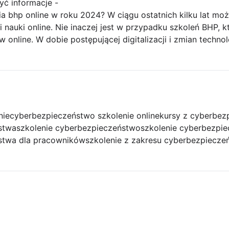
yć informacje -
nia bhp online w roku 2024? W ciągu ostatnich kilku lat 
i nauki online. Nie inaczej jest w przypadku szkoleń BHP, k
 online. W dobie postępującej digitalizacji i zmian techno
nie
cyberbezpieczeństwo szkolenie online
kursy z cyberbez
stwa
szkolenie cyberbezpieczeństwo
szkolenie cyberbezpi
ństwa dla pracowników
szkolenie z zakresu cyberbezpiecze