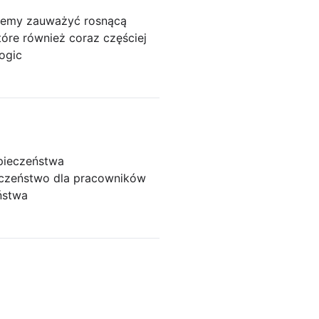
możemy zauważyć rosnącą
tóre również coraz częściej
logic
pieczeństwa
eczeństwo dla pracowników
ństwa