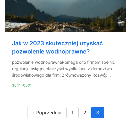
Jak w 2023 skuteczniej uzyskać
pozwolenie wodnoprawne?
pozwolenie wodnoprawnePomaga ono firmom spełnić
regulacje osiągnąćKorzyści wynikające z doradztwa
środowiskowego dla firm: Zrównoważony Rozwój:...
30.11.-0001
« Poprzednia
1
2
3